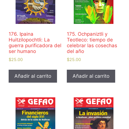
176. Ipaina
175. Ochpaniztli y
Huitzilopochtli: La
Teotleco: tiempo de
guerra purificadora del
celebrar las cosechas
ser humano
del año
$
25.00
$
25.00
Añadir al carrito
Añadir al carrito