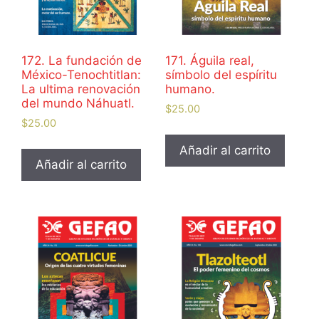
172. La fundación de
171. Águila real,
México-Tenochtitlan:
símbolo del espíritu
La ultima renovación
humano.
del mundo Náhuatl.
$
25.00
$
25.00
Añadir al carrito
Añadir al carrito