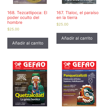
168. Tezcatlipoca: El
167. Tlaloc, el paraíso
poder oculto del
en la tierra
hombre
$
25.00
$
25.00
Añadir al carrito
Añadir al carrito