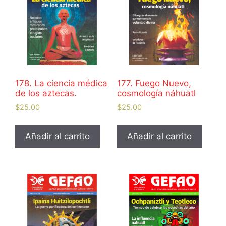
178. La ciencia médica
177. Fuego Nuevo,
de los aztecas.
cosmología náhuatl
$
25.00
$
25.00
Añadir al carrito
Añadir al carrito