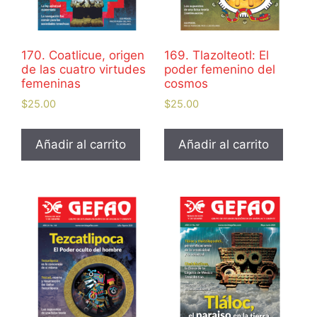
170. Coatlicue, origen
169. Tlazolteotl: El
de las cuatro virtudes
poder femenino del
femeninas
cosmos
$
25.00
$
25.00
Añadir al carrito
Añadir al carrito