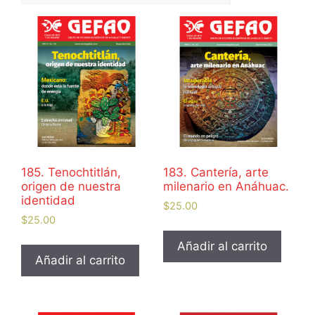
185. Tenochtitlán,
183. Cantería, arte
origen de nuestra
milenario en Anáhuac.
identidad
$
25.00
$
25.00
Añadir al carrito
Añadir al carrito