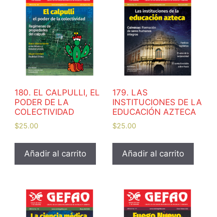
180. EL CALPULLI, EL
179. LAS
PODER DE LA
INSTITUCIONES DE LA
COLECTIVIDAD
EDUCACIÓN AZTECA
$
25.00
$
25.00
Añadir al carrito
Añadir al carrito