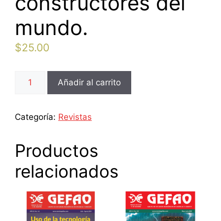
constructores del
mundo.
$
25.00
119.
Añadir al carrito
Los
náhuatl,
antiguos
Categoría:
Revistas
constructores
del
Productos
mundo.
cantidad
relacionados