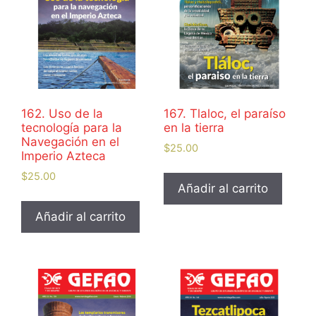
162. Uso de la
167. Tlaloc, el paraíso
tecnología para la
en la tierra
Navegación en el
$
25.00
Imperio Azteca
$
25.00
Añadir al carrito
Añadir al carrito