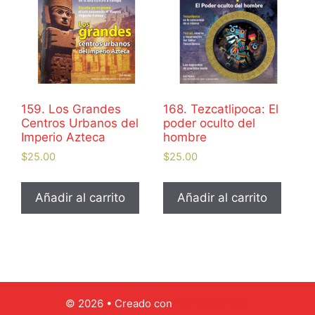
159. Los Grandes
168. Tezcatlipoca: El
Centros Urbanos del
poder oculto del
Imperio Azteca
hombre
$
25.00
$
25.00
Añadir al carrito
Añadir al carrito
© 2026
• Creado con
GeneratePress