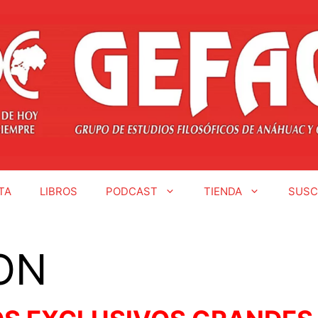
TA
LIBROS
PODCAST
TIENDA
SUSC
ON