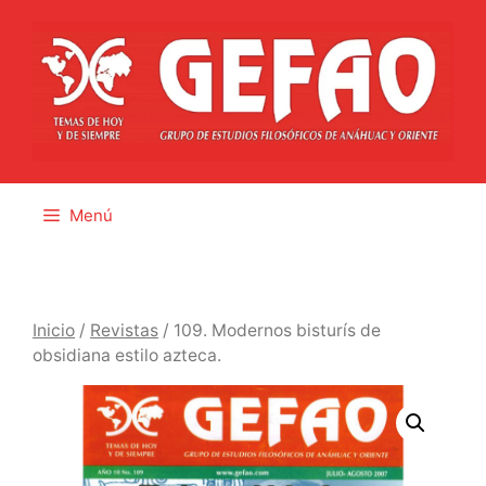
Saltar
al
contenido
Menú
Inicio
/
Revistas
/ 109. Modernos bisturís de
obsidiana estilo azteca.