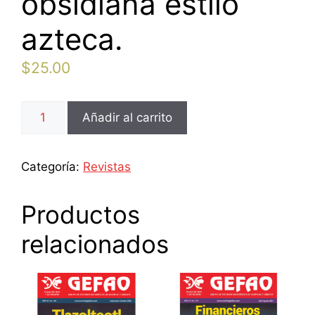
obsidiana estilo
azteca.
$
25.00
109.
Añadir al carrito
Modernos
bisturís
de
Categoría:
Revistas
obsidiana
estilo
Productos
azteca.
cantidad
relacionados