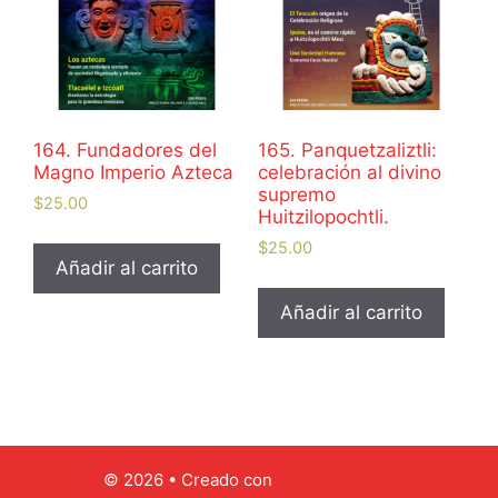
164. Fundadores del
165. Panquetzaliztli:
Magno Imperio Azteca
celebración al divino
supremo
$
25.00
Huitzilopochtli.
$
25.00
Añadir al carrito
Añadir al carrito
© 2026
• Creado con
GeneratePress