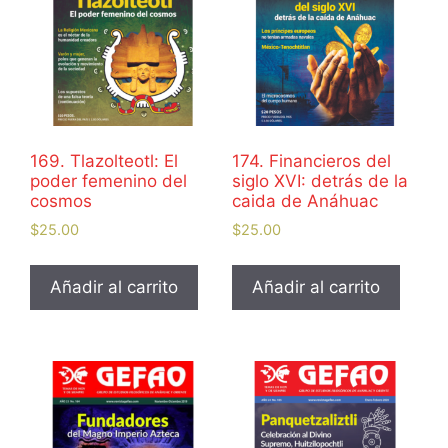
169. Tlazolteotl: El
174. Financieros del
poder femenino del
siglo XVI: detrás de la
cosmos
caida de Anáhuac
$
25.00
$
25.00
Añadir al carrito
Añadir al carrito