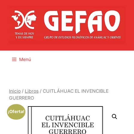
Saltar
al
contenido
Menú
Inicio
/
Libros
/ CUITLÁHUAC EL INVENCIBLE
GUERRERO
¡Oferta!