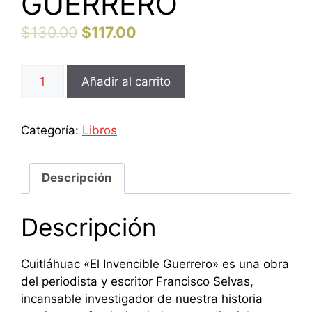
GUERRERO
$
130.00
$
117.00
CUITLÁHUAC
Añadir al carrito
EL
INVENCIBLE
GUERRERO
Categoría:
Libros
cantidad
Descripción
Descripción
Cuitláhuac «El Invencible Guerrero» es una obra
del periodista y escritor Francisco Selvas,
incansable investigador de nuestra historia