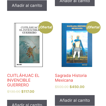
Añadir al carrito
Añadir al carrito
¡Oferta!
¡Oferta!
CUITLÁHUAC EL
Sagrada Historia
INVENCIBLE
Mexicana
GUERRERO
$
500.00
$
450.00
$
130.00
$
117.00
Añadir al carrito
Añadir al carrito