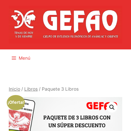
Saltar
al
contenido
Menú
Inicio
/
Libros
/ Paquete 3 Libros
¡Oferta!